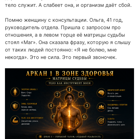
Почему важно читать всю матрицу судьбы
тело служит. А слабеет она, и организм даёт сбой.
целиком
Помню женщину с консультации. Ольга, 41 год,
Как энергия здоровья связана с
07
отношениями и жизненным путём
руководитель отдела. Пришла с запросом про
отношения, а в левом торце её матрицы судьбы
Сравнение: «единица» в плюсе и в минусе
08
стоял «Маг». Она сказала фразу, которую я слышу
от таких людей постоянно: «Я не болею, мне
некогда». Это не сила. Это первый звоночек.