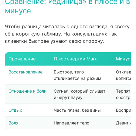
Сравнение: «единица» в плюсе и в
минусе
Чтобы разница читалась с одного взгляда, я свожу
её в короткую таблицу. На консультациях так
клиентки быстрее узнают свою сторону.
Проявление
Плюс энергии Мага
Минус э
Восстановление
Быстрое, тело
Откладыв
откликается на режим
копится 
Отношение к боли
Сигнал, который слышат
Терпят и
и берут паузу
обострен
Отдых
Часть плана, без вины
Восприни
Воля
Направляет тело
Давит на