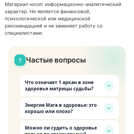
Материал носит информационно-аналитический
характер. Не является финансовой,
психологической или медицинской
рекомендацией и не заменяет работу со
специалистами.
Частые вопросы
?
Что означает 1 аркан в зоне
здоровья матрицы судьбы?
Это указание на тесную связь между
Энергия Мага в здоровье: это
вашей волей и телом. Организм
хорошо или плохо?
быстро откликается на решения,
Это большой ресурс с условием.
хорошо восстанавливается, но
Можно ли судить о здоровье
Сильный аркан даёт витальность и
требует осознанного управления. В
только по этому аркану?