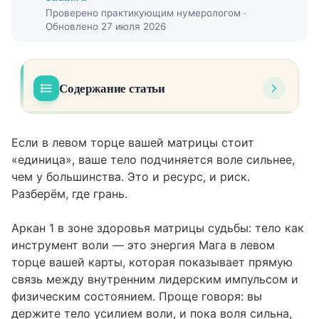
Проверено практикующим нумерологом ·
Обновлено 27 июля 2026
Содержание статьи
Что показывает зона здоровья и при чём
01
тут энергия Мага
Если в левом торце вашей матрицы стоит
«единица», ваше тело подчиняется воле сильнее,
Расшифровка: что значит «единица» в этой
02
чем у большинства. Это и ресурс, и риск.
позиции
Разберём, где грань.
Тело как инструмент воли: что это значит
на практике
Аркан 1 в зоне здоровья матрицы судьбы: тело как
инструмент воли — это энергия Мага в левом
Как это проявляется в реальных историях
04
торце вашей карты, которая показывает прямую
связь между внутренним лидерским импульсом и
Проработка аркана Маг в зоне здоровья:
05
как перевести энергию в плюс
физическим состоянием. Проще говоря: вы
держите тело усилием воли, и пока воля сильна,