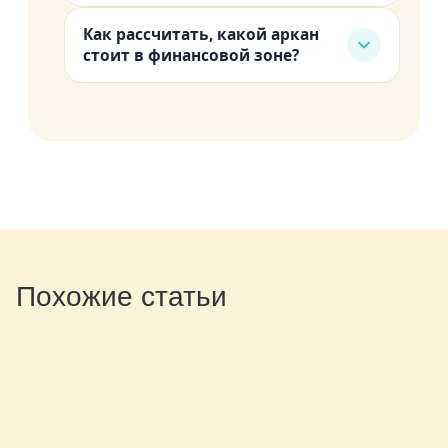
Человек с 9-м арканом в финансах
которому нужна не фраза «я достоин
продвижения, хотя понимаете, что
подсказка в зоне предназначения.
Как рассчитать, какой аркан
может чувствовать себя «младшим
денег», а конкретный план
это нужно. Узнали себя хотя бы в
стоит в финансовой зоне?
партнёром» в паре, если второй
монетизации экспертности.
одном пункте? Это сигнал для
Рассчитать матрицу можно по дате
зарабатывает больше. Это рождает
Аффирмации могут быть
работы.
рождения онлайн. Финансовая зона
напряжение. Помните: ваш
дополнением, но не заменой
— одна из ключевых позиций в
финансовый цикл просто другой. Не
реальных шагов.
расчёте. Когда получите цифру,
хуже. Другой. Линии денег у разных
посмотрите не только на аркан в
людей в матрице судьбы
этой точке, но и на центр и родовой
раскрываются в разном ритме, и это
квадрат: они напрямую влияют на то,
норма.
как деньги приходят и
Похожие статьи
задерживаются.