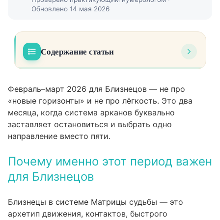
Обновлено 14 мая 2026
Содержание статьи
Почему именно этот период важен для
01
Близнецов
Февраль–март 2026 для Близнецов — не про
«новые горизонты» и не про лёгкость. Это два
Февраль 2026: что происходит с энергией и
02
месяца, когда система арканов буквально
зачем нужна фильтрация
заставляет остановиться и выбрать одно
Март 2026: расшифровка энергий и
направление вместо пяти.
03
практические рекомендации
Почему именно этот период важен
Проработка: что делать Близнецам в этот
04
для Близнецов
период
Главное значение периода февраль–март
05
Близнецы в системе Матрицы судьбы — это
2026 для Близнецов
архетип движения, контактов, быстрого