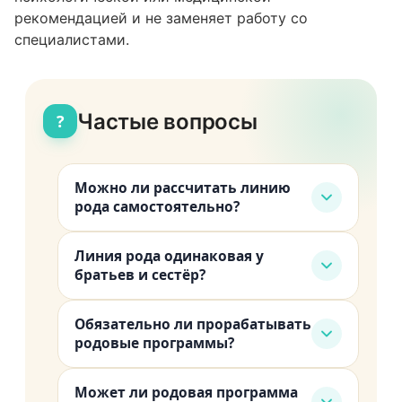
рекомендацией и не заменяет работу со
специалистами.
Частые вопросы
?
Можно ли рассчитать линию
рода самостоятельно?
Да. Для расчёта нужна только дата
Линия рода одинаковая у
рождения. Позиции родового
братьев и сестёр?
квадрата вычисляются по той же
Нет. Даты рождения разные, значит и
схеме, что и остальная матрица.
Обязательно ли прорабатывать
расклад арканов будет другим.
Базовый расчёт доступен онлайн
родовые программы?
Братья и сёстры растут в одной
бесплатно. Другое дело, что
Нет. Расчёт показывает направление,
семье, но каждый «считывает»
интерпретация требует понимания
Может ли родовая программа