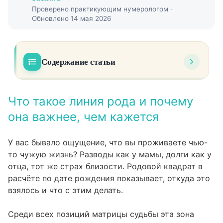
Проверено практикующим нумерологом ·
Обновлено 14 мая 2026
Содержание статьи
Что такое линия рода и почему она важнее,
01
чем кажется
Что такое линия рода и почему
она важнее, чем кажется
Расшифровка четырёх позиций родового
02
квадрата
У вас бывало ощущение, что вы проживаете чью-
Что именно передаётся: сценарии,
03
то чужую жизнь? Разводы как у мамы, долги как у
установки, модели
отца, тот же страх близости. Родовой квадрат в
Проработка родовой линии: три
04
расчёте по дате рождения показывает, откуда это
конкретных шага
взялось и что с этим делать.
Когда линия рода указывает не на
05
Среди всех позиций матрицы судьбы эта зона
ограничение, а на ресурс