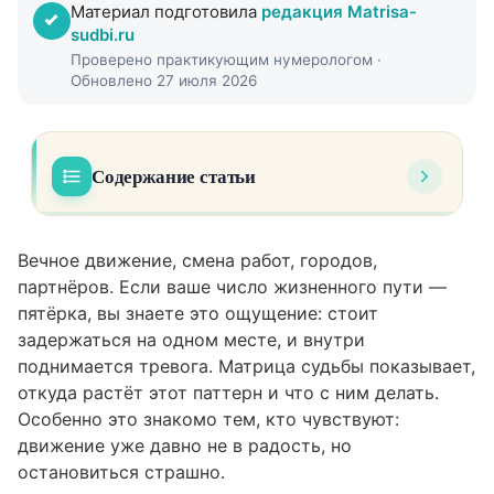
Материал подготовила
редакция Matrisa-
sudbi.ru
Проверено практикующим нумерологом ·
Обновлено 27 июля 2026
Содержание статьи
Что такое число жизненного пути 5 и при
01
чём тут матрица
Вечное движение, смена работ, городов,
партнёров. Если ваше число жизненного пути —
Расшифровка: откуда берётся страх
02
пятёрка, вы знаете это ощущение: стоит
остановиться
задержаться на одном месте, и внутри
Что значит 5-й аркан в разных позициях
поднимается тревога. Матрица судьбы показывает,
03
матрицы
откуда растёт этот паттерн и что с ним делать.
Особенно это знакомо тем, кто чувствуют:
Как проработать страх остановки:
04
движение уже давно не в радость, но
конкретные шаги
остановиться страшно.