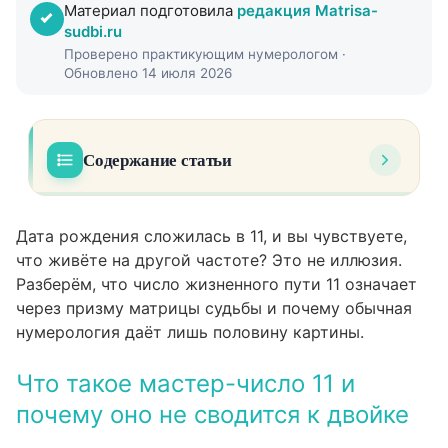
Материал подготовила
редакция Matrisa-
sudbi.ru
Проверено практикующим нумерологом ·
Обновлено 14 июля 2026
Содержание статьи
Что такое мастер-число 11 и почему оно не
01
сводится к двойке
Дата рождения сложилась в 11, и вы чувствуете,
что живёте на другой частоте? Это не иллюзия.
Расшифровка числа 11 через позиции
02
Разберём, что число жизненного пути 11 означает
матрицы судьбы
через призму матрицы судьбы и почему обычная
Кармическая сверхзадача: что именно
нумерология даёт лишь половину картины.
03
нужно прожить
Что такое мастер-число 11 и
Проработка числа 11: конкретные шаги, а
04
почему оно не сводится к двойке
не аффирмации