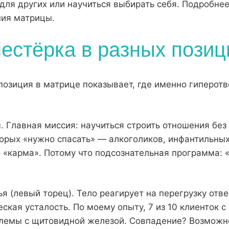
для других или научиться выбирать себя. Подробнее
ния матрицы
.
шестёрка в разных пози
позиция в матрице показывает, где именно гиперот
. Главная миссия: научиться строить отношения без
торых «нужно спасать» — алкоголиков, инфантильны
 «карма». Потому что подсознательная программа: «
ья (левый торец). Тело реагирует на перегрузку от
ская усталость. По моему опыту, 7 из 10 клиенток с
лемы с щитовидной железой. Совпадение? Возможно