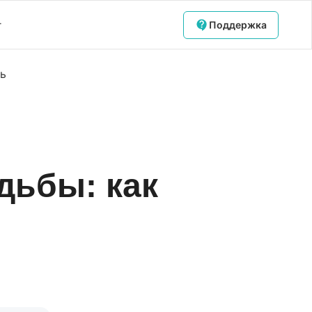
г
Поддержка
ть
дьбы: как