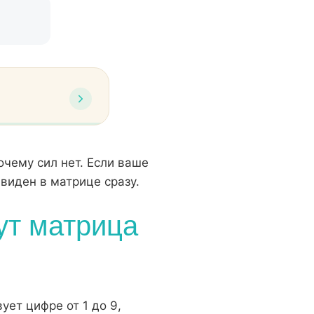
очему сил нет. Если ваше
виден в матрице сразу.
тут матрица
и
ет цифре от 1 до 9,