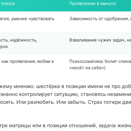
 плюсе
Проявление в минусе
атия, умение чувствовать
Зависимость от одобрения, 
сть, надёжность,
Взваливание чужих задач, 
грок
е как проявление любви к
Психосоматика: болит спина
«несёт на себе»)
жему мнению: шестёрка в позиции имени не про добр
ознанно контролирует ситуацию, становясь незамен
росить. Или разлюбить. Или забыть. Страх потери дв
нтре матрицы или в позиции отношений, задача жизн