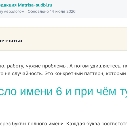
едакция Matrisa-sudbi.ru
умерологом · Обновлено 14 июля 2026
е статьи
сло имени 6 и при чём тут матрица судьбы
ью, работу, чужие проблемы. А потом удивляетесь, п
 числа 6: почему «забота» превращается в ловушку
о не случайность. Это конкретный паттерн, который 
шестёрка в разных позициях матрицы
сло имени 6 и при чём 
гиперответственности: конкретные шаги, а не аффирмаци
енщин и мужчин: разница в проявлении
мени усиливает или смягчает позиции матрицы
рез буквы полного имени. Каждая буква соответству