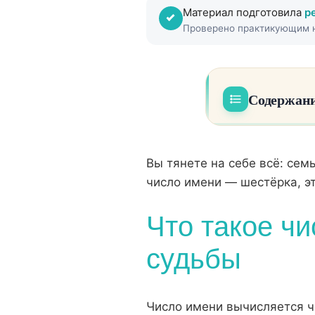
Материал подготовила
р
Проверено практикующим н
Содержани
Что такое чи
01
Вы тянете на себе всё: сем
Расшифровка
02
число имени — шестёрка, эт
Что значит 
03
Что такое чи
Проработка 
04
судьбы
Число 6 у ж
05
Как число и
06
Число имени вычисляется че