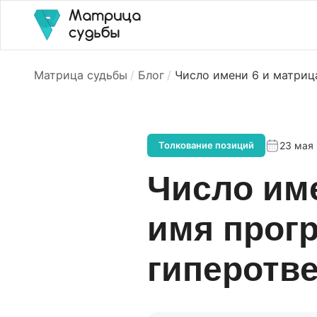
Матрица судьбы
Блог
Число имени 6 и матриц
23 мая
Толкование позиций
Число име
имя прог
гиперотв