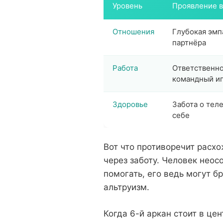
Уровень
Проявление в
Отношения
Глубокая эмп
партнёра
Работа
Ответственно
командный и
Здоровье
Забота о тел
себе
Вот что противоречит расхо
через заботу. Человек неос
помогать, его ведь могут б
альтруизм.
Когда 6-й аркан стоит в це