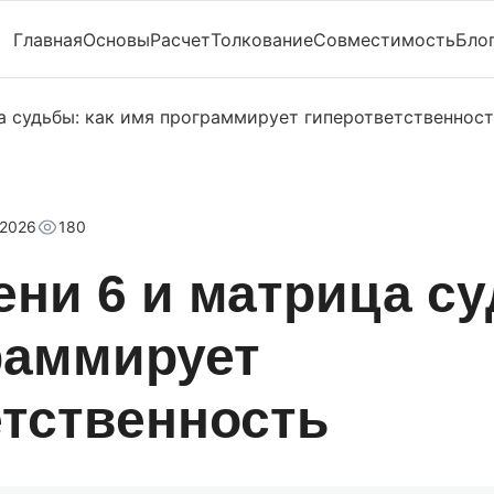
Главная
Основы
Расчет
Толкование
Совместимость
Бло
а судьбы: как имя программирует гиперответственнос
 2026
180
ни 6 и матрица су
раммирует
етственность