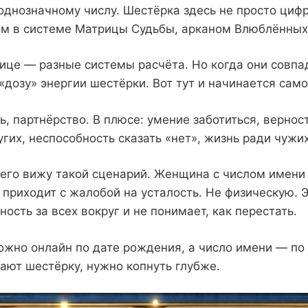
однозначному числу. Шестёрка здесь не просто цифр
ом в системе Матрицы Судьбы, арканом Влюблённых
ице — разные системы расчёта. Но когда они совпа
дозу» энергии шестёрки. Вот тут и начинается само
ь, партнёрство. В плюсе: умение заботиться, верност
угих, неспособность сказать «нет», жизнь ради чужи
сего вижу такой сценарий. Женщина с числом имени 
приходит с жалобой на усталость. Не физическую.
ость за всех вокруг и не понимает, как перестать.
можно
онлайн по дате рождения
, а число имени — по
дают шестёрку, нужно копнуть глубже.