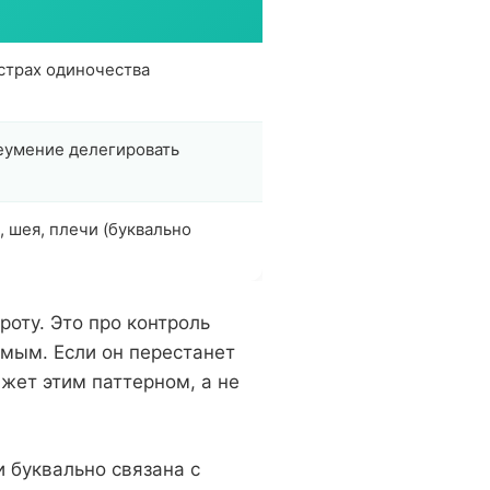
страх одиночества
неумение делегировать
, шея, плечи (буквально
оту. Это про контроль
имым. Если он перестанет
ижет этим паттерном, а не
и буквально связана с