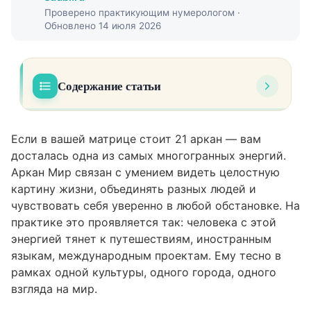
Проверено практикующим нумерологом ·
Обновлено 14 июля 2026
Содержание статьи
21 аркан в плюсе — позитивные качества
01
Если в вашей матрице стоит 21 аркан — вам
21 аркан в минусе — негативные
02
досталась одна из самых многогранных энергий.
проявления
Аркан Мир связан с умением видеть целостную
картину жизни, объединять разных людей и
Проявление 21 аркана в отношениях
03
чувствовать себя уверенно в любой обстановке. На
Совместимость 21 аркана с другими
04
практике это проявляется так: человека с этой
энергиями
энергией тянет к путешествиям, иностранным
языкам, международным проектам. Ему тесно в
21 аркан и профессиональная реализация
05
рамках одной культуры, одного города, одного
Денежный канал и финансовый потенциал
06
взгляда на мир.