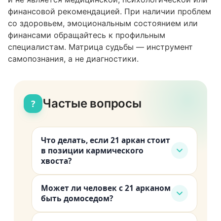
финансовой рекомендацией. При наличии проблем
со здоровьем, эмоциональным состоянием или
финансами обращайтесь к профильным
специалистам. Матрица судьбы — инструмент
самопознания, а не диагностики.
Частые вопросы
?
Что делать, если 21 аркан стоит
в позиции кармического
хвоста?
Это указывает на то, что тема
Может ли человек с 21 арканом
завершения циклов и интеграции
быть домоседом?
опыта — ключевая для вашей жизни.
Да, и это нормально. Энергия Мира
Обратите внимание на привычку