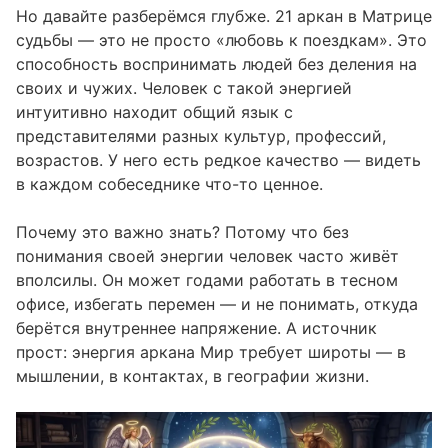
Влияние на здоровье
07
Но давайте разберёмся глубже. 21 аркан в Матрице
судьбы — это не просто «любовь к поездкам». Это
Кармические уроки и задачи 21 аркана
08
способность воспринимать людей без деления на
Рекомендации по проработке энергии 21
09
своих и чужих. Человек с такой энергией
аркана
интуитивно находит общий язык с
представителями разных культур, профессий,
возрастов. У него есть редкое качество — видеть
в каждом собеседнике что-то ценное.
Почему это важно знать? Потому что без
понимания своей энергии человек часто живёт
вполсилы. Он может годами работать в тесном
офисе, избегать перемен — и не понимать, откуда
берётся внутреннее напряжение. А источник
прост: энергия аркана Мир требует широты — в
мышлении, в контактах, в географии жизни.