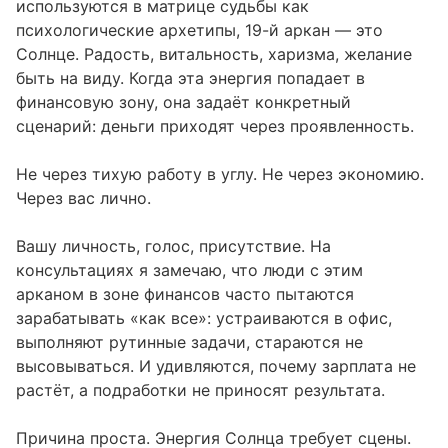
используются в матрице судьбы как
Профессии и направления для заработка
06
психологические архетипы, 19-й аркан — это
Солнце. Радость, витальность, харизма, желание
Связь финансовой зоны с другими
07
быть на виду. Когда эта энергия попадает в
позициями матрицы
финансовую зону, она задаёт конкретный
сценарий: деньги приходят через проявленность.
Не через тихую работу в углу. Не через экономию.
Через вас лично.
Вашу личность, голос, присутствие. На
консультациях я замечаю, что люди с этим
арканом в зоне финансов часто пытаются
зарабатывать «как все»: устраиваются в офис,
выполняют рутинные задачи, стараются не
высовываться. И удивляются, почему зарплата не
растёт, а подработки не приносят результата.
Причина проста. Энергия Солнца требует сцены.