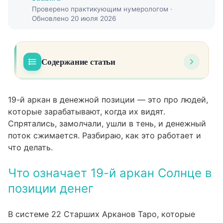
Проверено практикующим нумерологом ·
Обновлено 20 июля 2026
Содержание статьи
Что означает 19-й аркан Солнце в позиции
01
денег
19-й аркан в денежной позиции — это про людей,
которые зарабатывают, когда их видят.
Как проявляется энергия Солнца в деньгах:
02
Спрятались, замолчали, ушли в тень, и денежный
плюс и минус
поток сжимается. Разбираю, как это работает и
Что блокирует денежный канал при 19-м
что делать.
03
аркане
Что означает 19-й аркан Солнце в
Расшифровка 19-го аркана в связке с
04
позиции денег
другими энергиями финансового сектора
Как проработать 19-й аркан в финансах:
05
В системе 22 Старших Арканов Таро, которые
конкретные шаги