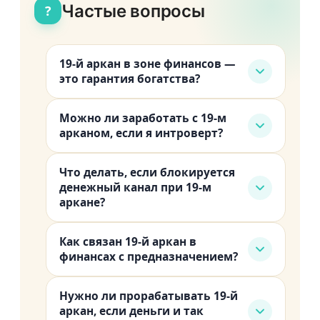
Частые вопросы
?
19-й аркан в зоне финансов —
это гарантия богатства?
Нет. Это направление, в котором
Можно ли заработать с 19-м
деньги приходят легче всего, при
арканом, если я интроверт?
условии, что вы проявляетесь
Да. Публичность не равна
публично. Без действий аркан
Что делать, если блокируется
экстраверсии. Автор книг, создатель
остаётся потенциалом, а не
денежный канал при 19-м
онлайн-курсов, эксперт в узком
результатом.
аркане?
сообществе — всё это тоже «быть
Проверьте три вещи: нет ли стыда за
видимым». Найдите свой формат.
Как связан 19-й аркан в
собственную яркость, работаете ли
финансах с предназначением?
вы в сфере, где вас видят, и не
Если Солнце стоит и в центре
выгораете ли вы. Чаще всего
Нужно ли прорабатывать 19-й
матрицы, и в зоне денег, ваше
блокировка связана с одним из этих
аркан, если деньги и так