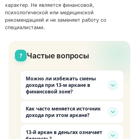
характер. Не является финансовой,
психологической или медицинской
рекомендацией и не заменяет работу со
специалистами.
Частые вопросы
?
Можно ли избежать смены
дохода при 13-м аркане в
финансовой зоне?
Избежать нельзя. Оттянуть можно,
Как часто меняется источник
но ценой стагнации и внутреннего
дохода при этом аркане?
выгорания. Лучше не избегать, а
По моим наблюдениям, крупные
подготовиться: создать подушку,
13-й аркан в деньгах означает
смены происходят примерно раз в 5-
протестировать новую нишу, плавно
бедность?