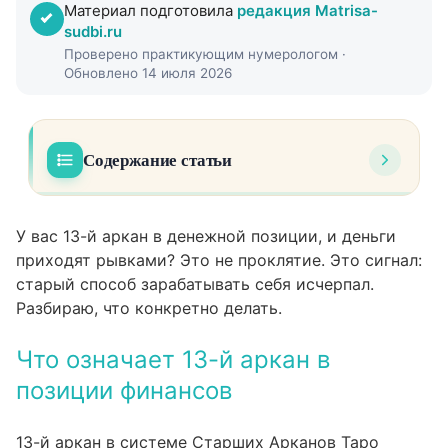
Материал подготовила
редакция Matrisa-
sudbi.ru
Проверено практикующим нумерологом ·
Обновлено 14 июля 2026
Содержание статьи
Что означает 13-й аркан в позиции
01
финансов
У вас 13-й аркан в денежной позиции, и деньги
приходят рывками? Это не проклятие. Это сигнал:
Расшифровка 13-го аркана: энергия
02
старый способ зарабатывать себя исчерпал.
трансформации в плюсе и минусе
Разбираю, что конкретно делать.
Почему доход рушится и как распознать
03
момент смены
Что означает 13-й аркан в
позиции финансов
Кейс из практики: как работает
04
трансформация дохода
13-й аркан в системе Старших Арканов Таро