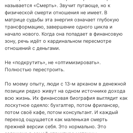
Проработка 13-го аркана в зоне денег:
05
называется «Смерть». Звучит пугающе, но к
конкретные шаги
физической смерти отношения не имеет. В
Как 13-й аркан влияет на денежную карму и
06
матрице судьбы эта энергия означает глубокую
жизненные циклы
трансформацию, завершение одного цикла и
начало нового. Когда она попадает в финансовую
Связь денежной зоны с другими позициями
07
зону, речь идёт о кардинальном пересмотре
матрицы
отношений с деньгами.
Типичные ошибки в трактовке 13-го аркана
08
Не «подкрутить», не «оптимизировать».
Полностью перестроить.
По моему опыту, люди с 13-м арканом в денежной
позиции редко живут на одном источнике дохода
всю жизнь. Их финансовая биография выглядит как
лоскутное одеяло: бухгалтер, потом фрилансер,
потом своё кафе, потом консультант. И каждый
переход ощущается как маленькая смерть
прежней версии себя. Это нормально. Это