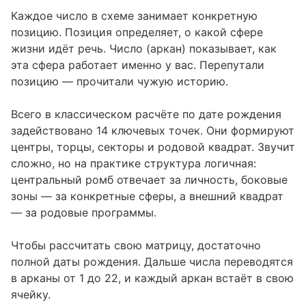
которые часто путают
Каждое число в схеме занимает конкретную
позицию. Позиция определяет, о какой сфере
Четыре сектора
жизни идёт речь. Число (аркан) показывает, как
Родовой квадрат
эта сфера работает именно у вас. Перепутали
позицию — прочитали чужую историю.
Точка баланса
Как проработать зоны, которые «не
12
Всего в классическом расчёте по дате рождения
работают»
задействовано 14 ключевых точек. Они формируют
центры, торцы, секторы и родовой квадрат. Звучит
сложно, но на практике структура логичная:
центральный ромб отвечает за личность, боковые
зоны — за конкретные сферы, а внешний квадрат
— за родовые программы.
Чтобы
рассчитать свою матрицу
, достаточно
полной даты рождения. Дальше числа переводятся
в арканы от 1 до 22, и каждый аркан встаёт в свою
ячейку.