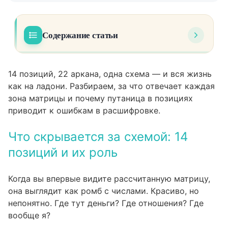
Содержание статьи
Что скрывается за схемой: 14 позиций и их
01
роль
14 позиций, 22 аркана, одна схема — и вся жизнь
как на ладони. Разбираем, за что отвечает каждая
Расшифровка ключевых зон: что за что
02
зона матрицы и почему путаница в позициях
отвечает
приводит к ошибкам в расшифровке.
Центр матрицы
Что скрывается за схемой: 14
Верхний центр
позиций и их роль
Нижний центр
Когда вы впервые видите рассчитанную матрицу,
Левый торец
она выглядит как ромб с числами. Красиво, но
Правый торец
непонятно. Где тут деньги? Где отношения? Где
вообще я?
Секторы, родовой квадрат и точки,
08