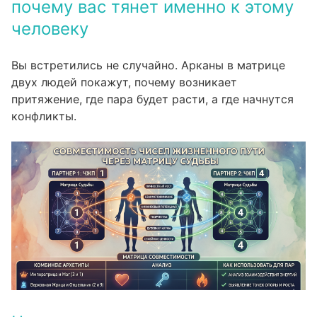
Расшифровка совместимости: какие
04
почему вас тянет именно к этому
позиции матрицы сравнивать
человеку
Какие пары арканов создают сильный союз
05
Вы встретились не случайно. Арканы в матрице
Проработка: что делать, если арканы
06
двух людей покажут, почему возникает
конфликтуют
притяжение, где пара будет расти, а где начнутся
Чем анализ совместимости по матрице
07
конфликты.
отличается от нумерологии и знаков
зодиака
Что притяжение между партнёрами
08
говорит о вашей родовой программе