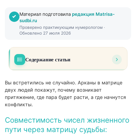
Материал подготовила
редакция Matrisa-
sudbi.ru
Проверено практикующим нумерологом ·
Обновлено 27 июля 2026
Содержание статьи
Совместимость чисел жизненного пути
01
через матрицу судьбы: почему вас тянет
Вы встретились не случайно. Арканы в матрице
именно к этому человеку
двух людей покажут, почему возникает
притяжение, где пара будет расти, а где начнутся
Число жизненного пути и матрица судьбы:
02
конфликты.
в чём разница подходов
Как арканы объясняют притяжение между
03
Совместимость чисел жизненного
партнёрами
пути через матрицу судьбы: