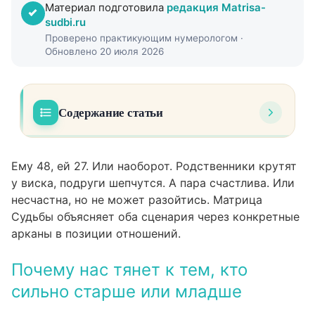
Материал подготовила
редакция Matrisa-
sudbi.ru
Проверено практикующим нумерологом ·
Обновлено 20 июля 2026
Содержание статьи
Почему нас тянет к тем, кто сильно старше
01
или младше
Ему 48, ей 27. Или наоборот. Родственники крутят
у виска, подруги шепчутся. А пара счастлива. Или
Расшифровка кармических причин: что
02
несчастна, но не может разойтись. Матрица
именно показывает матрица
Судьбы объясняет оба сценария через конкретные
Как проработать кармический сценарий
арканы в позиции отношений.
03
неравного союза
Почему нас тянет к тем, кто
Когда разница в возрасте действительно
04
сильно старше или младше
кармическая, а когда нет