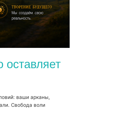
о оставляет
ловий: ваши арканы,
рали. Свобода воли