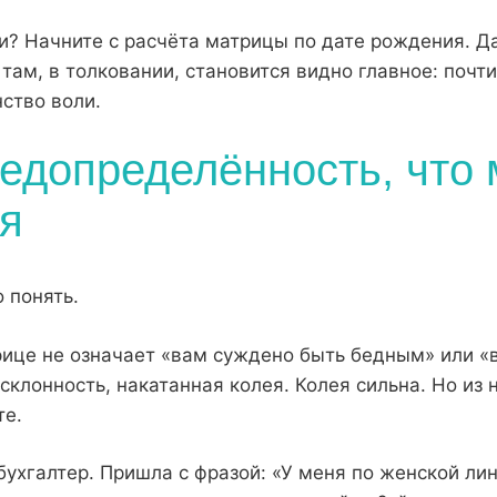
ии? Начните с
расчёта матрицы по дате рождения
. 
там, в толковании, становится видно главное: почти
нство воли.
редопределённость, что
зя
 понять.
ице не означает «вам суждено быть бедным» или «
 склонность, накатанная колея. Колея сильна. Но из
те.
 бухгалтер. Пришла с фразой: «У меня по женской ли