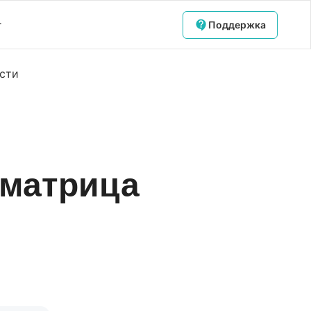
г
Поддержка
ости
 матрица