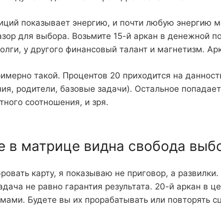
зиций показывает энергию, и почти любую энергию 
зазор для выбора. Возьмите 15-й аркан в денежной п
олги, у другого финансовый талант и магнетизм. Арк
имерно такой. Процентов 20 приходится на данность
я, родители, базовые задачи). Остальное попадает
тного соотношения, и зря.
е в матрице видна свобода выб
ровать карту, я показываю не приговор, а развилки
адача не равно гарантия результата. 20-й аркан в це
мами. Будете вы их прорабатывать или повторять с