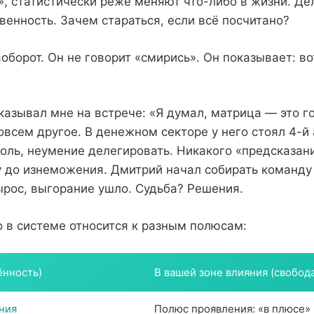
», статистически реже меняют что-либо в жизни. Дел
венность. Зачем стараться, если всё посчитано?
борот. Он не говорит «смирись». Он показывает: вот
казывал мне на встрече: «Я думал, матрица — это го
овсем другое. В денежном секторе у него стоял 4-й 
оль, неумение делегировать. Никакого «предсказан
у до изнеможения. Дмитрий начал собирать команду 
ырос, выгорание ушло. Судьба? Решения.
о в системе относится к разным полюсам:
ённость)
В вашей зоне влияния (свобода
ния
Полюс проявления: «в плюсе» 