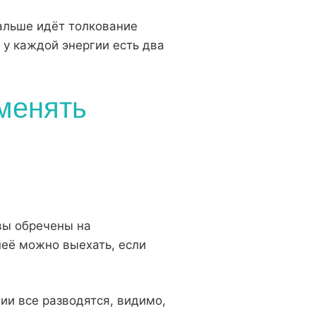
Дальше идёт
толкование
 у каждой энергии есть два
 менять
вы обречены на
 неё можно выехать, если
нии все разводятся, видимо,