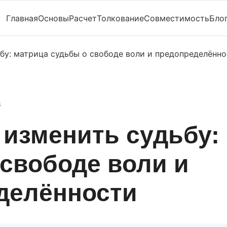
Главная
Основы
Расчет
Толкование
Совместимость
Бло
бу: матрица судьбы о свободе воли и предопределённ
8
 изменить судьбу:
свободе воли и
делённости