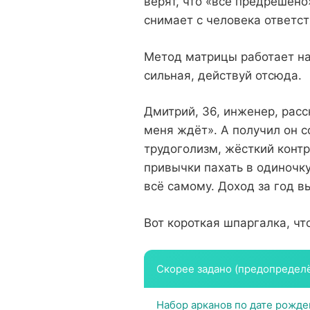
верят, что «всё предрешено
снимает с человека ответст
Метод матрицы работает нао
сильная, действуй отсюда.
Дмитрий, 36, инженер, расс
меня ждёт». А получил он с
трудоголизм, жёсткий контр
привычки пахать в одиночк
всё самому. Доход за год в
Вот короткая шпаргалка, чт
Скорее задано (предопредел
Набор арканов по дате рожде