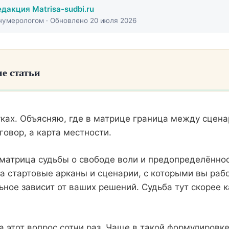
едакция Matrisa-sudbi.ru
умерологом · Обновлено 20 июля 2026
е статьи
считает заданным, а что оставляет вам
уках. Объясняю, где в матрице граница между сцен
а: где в матрице видна свобода выбора
овор, а карта местности.
редопределённость, что менять ничего нельзя
 матрица судьбы о свободе воли и предопределённос
тает на практике: судьба или решения
а стартовые арканы и сценарии, с которыми вы раб
предопределённости: как реально сдвинуть сценарий
ьное зависит от ваших решений. Судьба тут скорее 
ха, через которую человек смотрит на свою судьбу
а этот вопрос сотни раз. Чаще в такой формулировке