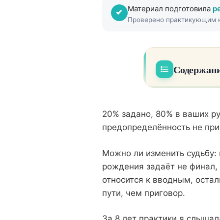
Материал подготовила
р
Проверено практикующим н
Содержани
Что матрица 
01
20% задано, 80% в ваших р
Расшифровк
предопределённость не приг
Значит ли п
03
Можно ли изменить судьбу:
Как это рабо
04
рождения задаёт не финал, 
Проработка 
05
относится к вводным, остал
пути, чем приговор.
Линза стра
За 8 лет практики я слышал