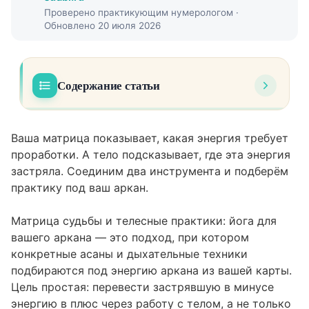
Проверено практикующим нумерологом ·
Обновлено 20 июля 2026
Содержание статьи
Почему тело становится недостающим
01
звеном в проработке аркана
Ваша матрица показывает, какая энергия требует
проработки. А тело подсказывает, где эта энергия
Как понять, какая йога подходит вашему
02
застряла. Соединим два инструмента и подберём
аркану
практику под ваш аркан.
Что значит «проработать аркан через
тело»
Матрица судьбы и телесные практики: йога для
вашего аркана — это подход, при котором
Йога для аркана: разбор по конкретным
04
конкретные асаны и дыхательные техники
энергиям
подбираются под энергию аркана из вашей карты.
Аркан 4, Император: когда контроль
Цель простая: перевести застрявшую в минусе
живёт в плечах
энергию в плюс через работу с телом, а не только