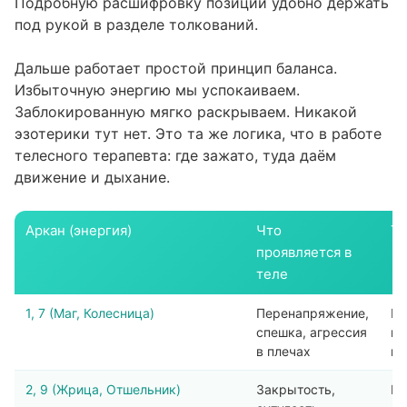
Подробную расшифровку позиций удобно держать
под рукой в
разделе толкований
.
Дальше работает простой принцип баланса.
Избыточную энергию мы успокаиваем.
Заблокированную мягко раскрываем. Никакой
эзотерики тут нет. Это та же логика, что в работе
телесного терапевта: где зажато, туда даём
движение и дыхание.
Аркан (энергия)
Что
Ти
проявляется в
теле
1, 7 (Маг, Колесница)
Перенапряжение,
Ви
спешка, агрессия
вы
в плечах
ша
2, 9 (Жрица, Отшельник)
Закрытость,
Ра