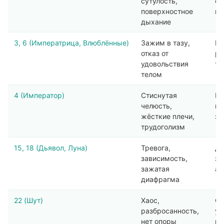
сутулость,
от
поверхностное
пр
дыхание
3, 6 (Императрица, Влюблённые)
Зажим в тазу,
Мя
отказ от
ра
удовольствия
та
телом
4 (Император)
Стиснутая
Ра
челюсть,
йо
жёсткие плечи,
за
трудоголизм
15, 18 (Дьявол, Луна)
Тревога,
Ды
зависимость,
за
зажатая
ас
диафрагма
22 (Шут)
Хаос,
Ст
разбросанность,
ус
нет опоры
ре