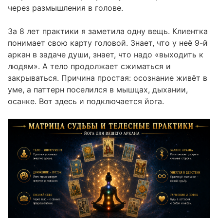
через размышления в голове.
Арканы 15 и 18: тревога, зависимости,
страхи
За 8 лет практики я заметила одну вещь. Клиентка
С чего начать практику дома: пошагово
понимает свою карту головой. Знает, что у неё 9-й
07
аркан в задаче души, знает, что надо «выходить к
Чего телесные практики не делают
08
людям». А тело продолжает сжиматься и
закрываться. Причина простая: осознание живёт в
уме, а паттерн поселился в мышцах, дыхании,
осанке. Вот здесь и подключается йога.