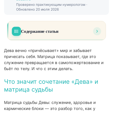
Проверено практикующим нумерологом ·
Обновлено 20 июля 2026
Содержание статьи
Что значит сочетание «Дева» и матрица
01
судьбы
Дева вечно «причёсывает» мир и забывает
причесать себя. Матрица показывает, где это
Тема служения: где она в матрице
02
служение превращается в самопожертвование и
бьёт по телу. И что с этим делать.
Как отличить здоровое служение от
выгорания
Что значит сочетание «Дева» и
Здоровье и левый торец: что подводит у
04
матрица судьбы
«дев»
Что искать в своём левом торце
Матрица судьбы Девы: служение, здоровье и
кармические блоки — это разбор того, как у
Кармические блоки: что мешает «деве»
06