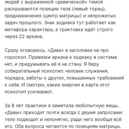
людей с выраженной «девической» темой
быть счастливой
раскрываются позиции тела (левый торец),
Как проработать кармические блоки:
07
предназначения (центр матрицы) и непрожитых
служение без жертвы
задач прошлого. Знак зодиака тут работает как
метафора характера, а трактовка идёт строго
через 22 аркана.
Сразу оговорюсь. «Дева» в заголовке не про
гороскоп. Привязки аркана к зодиаку в системе
нет, и придумывать её я не стану. Я беру
собирательный психотип: человек служения,
порядка, заботы о других, повышенных требований
к себе. И смотрю, какие энергии в карте этот
психотип усиливают.
За 8 лет практики я заметила любопытную вещь.
«Девы» приходят почти всегда с двумя запросами:
тело подводит и непонятно, ради чего вообще всё
это. Оба вопроса читаются по позициям матрицы.