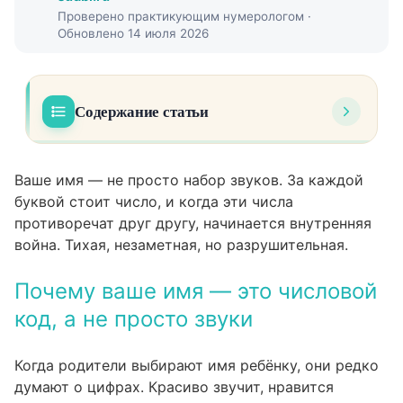
Проверено практикующим нумерологом ·
Обновлено 14 июля 2026
Содержание статьи
Почему ваше имя — это числовой код, а не
01
просто звуки
Ваше имя — не просто набор звуков. За каждой
буквой стоит число, и когда эти числа
Какие числа конфликтуют и что это значит
02
противоречат друг другу, начинается внутренняя
на практике
война. Тихая, незаметная, но разрушительная.
Расшифровка конфликта: как найти
03
противоречие в своих числах
Почему ваше имя — это числовой
код, а не просто звуки
Как связать числа имени с Матрицей
04
Судьбы
Когда родители выбирают имя ребёнку, они редко
Проработка конфликта: что делать, когда
05
думают о цифрах. Красиво звучит, нравится
числа воюют