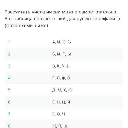
Рассчитать числа имени можно самостоятельно.
Вот таблица соответствий для русского алфавита
(фото схемы ниже):
1
А, И, С, Ъ
2
Б, Й, Т, Ы
3
В, К, У, Ь
4
Г, Л, Ф, Э
5
Д, М, Х, Ю
6
Е, Н, Ц, Я
7
Ё, О, Ч
8
Ж, П, Ш