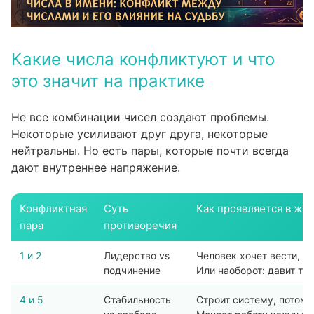
Какие числа конфликтуют и что
это значит на практике
Не все комбинации чисел создают проблемы.
Некоторые усиливают друг друга, некоторые
нейтральны. Но есть пары, которые почти всегда
дают внутреннее напряжение.
Конфликтная
Суть
Как проявляется в жи
пара
противоречия
1 и 2
Лидерство vs
Человек хочет вести, но
подчинение
Или наоборот: давит та
4 и 5
Стабильность
Строит систему, потом 