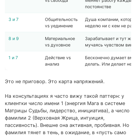
vs свобода
Меняет работу каждый г
постоянстве
3 и 7
Общительность
Душа компании, котора
vs уединение
неделю ни с кем не раз
8 и 9
Материальное
Зарабатывает и тут же о
vs духовное
мучаясь чувством вины
1 и 7
Действие vs
Бесконечно думает вмес
анализ
делать. Или делает не 
Это не приговор. Это карта напряжений.
На консультациях я часто вижу такой паттерн: у
клиентки число имени 1 (энергия Мага в системе
Матрицы Судьбы, лидерство, инициатива), а число
фамилии 2 (Верховная Жрица, интуиция,
пассивность). Внешне она активная, пробивная. Но
фамилия тянет в тень, в ожидание, в «пусть само